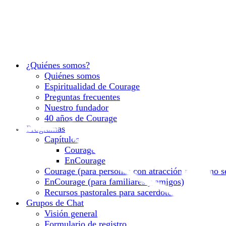
¿Quiénes somos?
Quiénes somos
Espiritualidad de Courage
Preguntas frecuentes
Nuestro fundador
40 años de Courage
Programas
Capítulos
Courage
EnCourage
Courage (para personas con atracción al mismo s
EnCourage (para familiares y amigos)
Recursos pastorales para sacerdotes
Grupos de Chat
Visión general
Formulario de registro