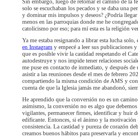
Sin embargo, luego de retomar el camino de la fe,
solo se escuchaban los pecados y se daba una pen
y dominar mis impulsos y deseos? ¿Podría llegar a
menos en las parroquias donde me he congregado, 
catolicismo por eso; para mí esta es la religión ve
Ya me estaba resignando a librar esta lucha solo,
en Instagram
y empecé a leer sus publicaciones y
que es posible vivir la castidad respetando el Cat
autodestruye y nos impide tener relaciones social
me puse en contacto de inmediato, y después de un
asistir a las reuniones desde el mes de febrero 202
compartiendo la misma condición de AMS y con la
cuenta de que la Iglesia jamás me abandonó, sie
He aprendido que la conversión no es un camino 
asimismo, la conversión no es algo que debemos d
vigilantes, permanecer firmes, identificar y huir 
edificante. Entonces, si el ánimo y la motivación
consistencia. La castidad y pureza de corazón deb
creamos buenos hábitos para preservarla y encon