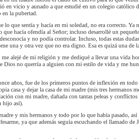
ió en vicio y aunado a que estudié en un colegio católico d
 en la pubertad.
e lo que sentía y hacía en mi soledad, no era correcto. Ya 
o que hacía ofendía al Señor; incluso desarrollé un peque
esconocía y no podía controlar. Incluso, todas estas dudas
dome una y otra vez que no era digno. Esa es quizá una de 
d, me alejé de mi religión y me dediqué a llevar una vida ho
Dios no querría a alguien con mi estilo de vida y me hundí
once años, fue de los primeros puntos de inflexión en todo
propia casa y dejar la casa de mi madre (mis tres hermanos 
relación con mi madre, dañada con tantas peleas y conflictos
hijo así).
i madre y mis hermanos y todo por lo que había pasado, as
onfesarme, ya que además seguía escuchando el llamado de J