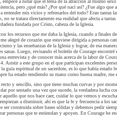
 empecé a notar que el tema de la atracción al mismo sexo 
itencia, pero ¿qué más? ¿Por qué nací así? ¿Fue algo que 
 entender mis vicios y refrenarlos del todo? Eran tantas las
no se tratara directamente esa realidad que afecta a tanta
rdadera fundada por Cristo, cabeza de la Iglesia.
 con los recursos que me daba la Iglesia, cuando a finales 
 me alegré de corazón que estuviese dirigida a personas c
ecismo y las enseñanzas de la Iglesia y lograr, de esa mane
es sanas. Luego, revisando el boletín de Courage encontré 
a entrevista y de conocer más acerca de la labor de Courag
4. Asistir a este grupo en el que participan excelentes pers
 guía espiritual de un sacerdote, es lo que había estado
mpre ha estado tendiendo su mano como buena madre, me en
recto y sencillo, sino que tiene muchas curvas y por mome
ar por sentado una vez que sucede, la verdadera lucha consi
de aquello que nos hace caer, cuidar lo que vemos y escucha
 empiezan a disminuir, ahí es que la fe y frecuencia a los s
e ser construida sobre bases sólidas y debemos pedir siempr
trar personas que te entiendan y apoyen. En Courage he e