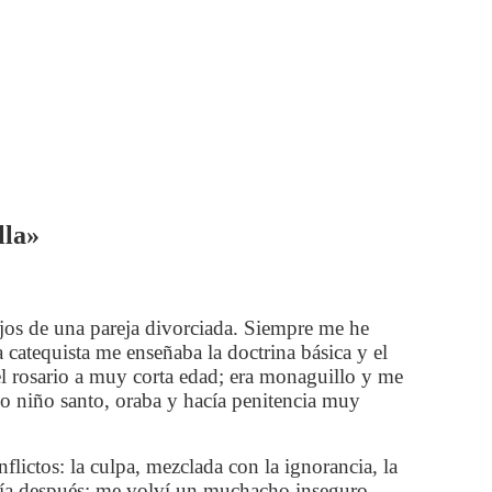
lla»
ijos de una pareja divorciada. Siempre me he
 catequista me enseñaba la doctrina básica y el
el rosario a muy corta edad; era monaguillo y me
mo niño santo, oraba y hacía penitencia muy
lictos: la culpa, mezclada con la ignorancia, la
ndría después: me volví un muchacho inseguro,