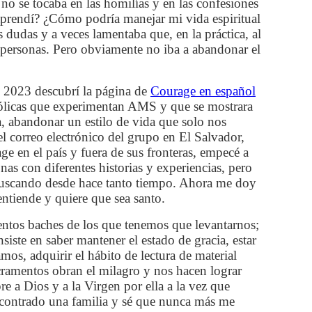
no se tocaba en las homilías y en las confesiones
aprendí? ¿Cómo podría manejar mi vida espiritual
 dudas y a veces lamentaba que, en la práctica, al
s personas. Pero obviamente no iba a abandonar el
de 2023 descubrí la página de
Courage en español
atólicas que experimentan AMS y que se mostrara
ra, abandonar un estilo de vida que solo nos
el correo electrónico del grupo en El Salvador,
e en el país y fuera de sus fronteras, empecé a
onas con diferentes historias y experiencias, pero
 buscando desde hace tanto tiempo. Ahora me doy
tiende y quiere que sea santo.
ntos baches de los que tenemos que levantarnos;
ste en saber mantener el estado de gracia, estar
mos, adquirir el hábito de lectura de material
acramentos obran el milagro y nos hacen lograr
e a Dios y a la Virgen por ella a la vez que
ncontrado una familia y sé que nunca más me