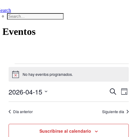
Search
Eventos
Eventos
en
No hay eventos programados.
Aviso
miércoles,
abril
2026-04-15
Nave
Navega
Buscar
15,
Día
de
Seleccionar
2026
de
vistas
fecha.
de
Día anterior
Siguiente día
búsque
Even
y
Suscribirse al calendario