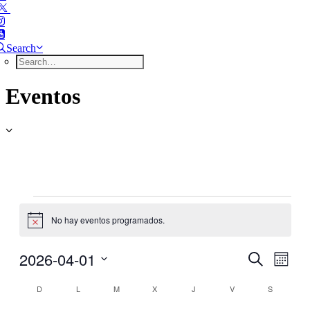
Search
Eventos
Eventos
No hay eventos programados.
Aviso
2026-04-01
Nave
Navega
Buscar
Mes
de
Seleccionar
de
vistas
Calendario
fecha.
D
DOMINGO
L
LUNES
M
MARTES
X
MIÉRCOLES
J
JUEVES
V
VIERNES
S
SÁBADO
de