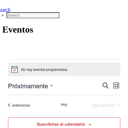
Search
Eventos
Eventos
No hay eventos programados.
Aviso
Próximamente
Nave
Navega
Buscar
Lista
de
Seleccionar
de
vistas
fecha.
de
Eventos
Hoy
siguiente(s)
Eventos
anterior(es)
búsque
Even
y
Suscribirse al calendario