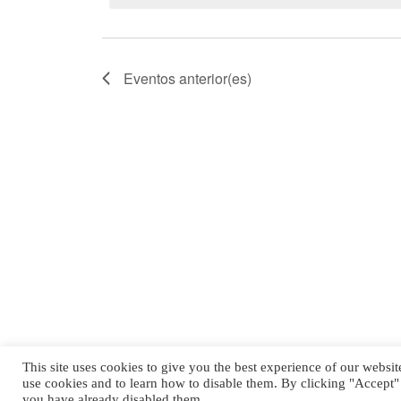
Eventos
anterior(es)
This site uses cookies to give you the best experience of our websi
© 2026 Courage International, Inc. All rights reserved
use cookies and to learn how to disable them. By clicking "Accept" o
you have already disabled them.