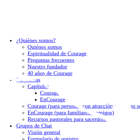
¿Quiénes somos?
Quiénes somos
Espiritualidad de Courage
Preguntas frecuentes
Nuestro fundador
40 años de Courage
Programas
Capítulos
Courage
EnCourage
Courage (para personas con atracción al mismo s
EnCourage (para familiares y amigos)
Recursos pastorales para sacerdotes
Grupos de Chat
Visión general
Formulario de registro