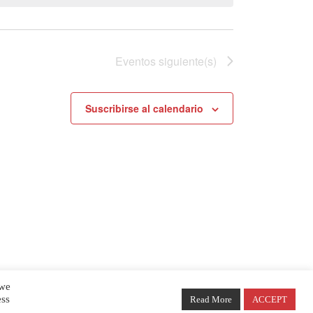
Eventos
siguiente(s)
Suscribirse al calendario
 we
ess
Read More
ACCEPT